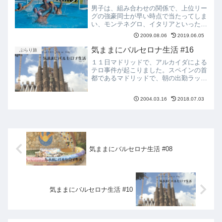
男子は、組み合わせの関係で、上位リー
グの強豪同士が早い時点で当たってしま
い、モンテネグロ、イタリアといったチ
ームが、準々決勝に残らないという番狂
2009.08.06
2019.06.05
わせが起こりました。また、特記すべき
は準決勝でセルビアとハンガリーが当た
気ままにバルセロナ生活 #16
ぶらり旅
り、セルビアが勝利を収め...
１１日マドリッドで、アルカイダによる
テロ事件が起こりました。スペインの首
都であるマドリッドで、朝の出勤ラッシ
ュの時間を狙い、郊外から中心部に向か
う近郊鉄道線の主要駅３箇所を同時爆破
2004.03.16
2018.07.03
されたのです。日本では、あまりに無惨
な映像はテレビで放映しま...
気ままにバルセロナ生活 #08
気ままにバルセロナ生活 #10