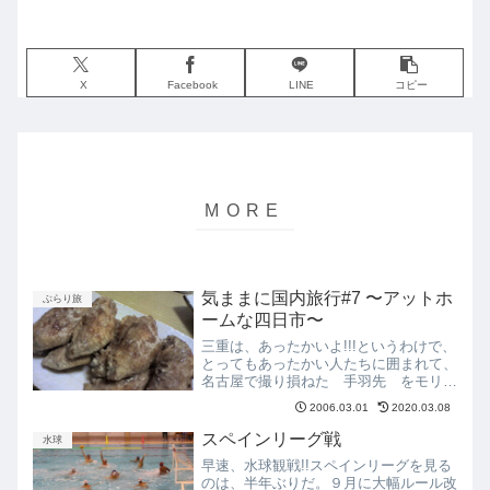
X
Facebook
LINE
コピー
気ままに国内旅行#7 〜アットホ
ぶらり旅
ームな四日市〜
三重は、あったかいよ!!!というわけで、
とってもあったかい人たちに囲まれて、
名古屋で撮り損ねた 手羽先 をモリモ
リ食べた。手羽先の正しい食べ方を教わ
2006.03.01
2020.03.08
って、モリモリ食べた。今回は、親友の
家に泊まらせてもらったけど、「次は、
スペインリーグ戦
水球
うちに泊まりにおいで...
早速、水球観戦!!スペインリーグを見る
のは、半年ぶりだ。９月に大幅ルール改