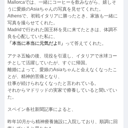
Mallorcaでは、一緒にコーヒーを飲みながら、嬉しそ
うに愛娘のAsiaちゃんの写真を見せてくれた。
Athensで、初戦イタリアに勝ったとき、家族も一緒に
写真を撮らせてくれた。
Madridで行われた国王杯を見に来てたときは、体調不
良を心配していた私に、
「本当に本当に元気だよ!!」
って答えてくれた。
アテネ五輪の後、現役を引退し、イタリアで水球コー
チとして活躍していたが、すぐに帰国。
離婚によって、愛娘のAsiaちゃんと会えなくなったこ
とが、精神的苦痛となり、
仕事が続けられなくなったと言われている。
それからマドリッドの実家で療養していると聞いてい
た。
スペイン各社新聞記事によると、
昨年10月から精神療養施設に入院しており、順調に回