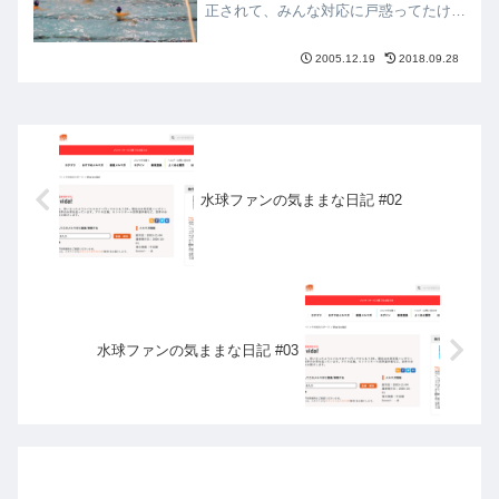
正されて、みんな対応に戸惑ってたけ
ど、３ヶ月が経った今は、もう完全に適
応してる。スピード水球が得意のスペイ
2005.12.19
2018.09.28
ンチームにとっては、再び世界のトップ
に躍り出るチャンスを得た...
水球ファンの気ままな日記 #02
水球ファンの気ままな日記 #03