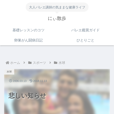
大人バレエ講師の気ままな健康ライフ
にぃ散歩
基礎レッスンのコツ
バレエ鑑賞ガイド
卵巣がん闘病日記
ひとりごと
ホーム
スポーツ
水球
水球
2006.03.13
2018.11.13
悲しい知らせ