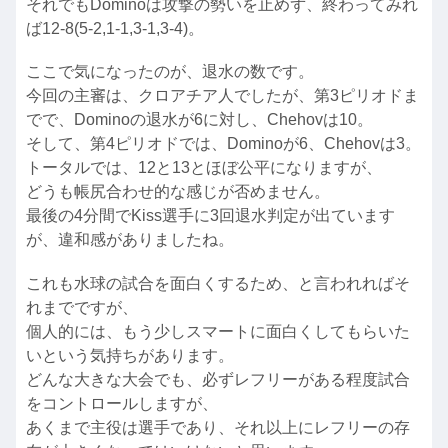
それでもDominoは攻撃の勢いを止めず、終わってみれ
ば12-8(5-2,1-1,3-1,3-4)。
ここで気になったのが、退水の数です。
今回の主審は、クロアチア人でしたが、第3ピリオドま
でで、Dominoの退水が6に対し、Chehovは10。
そして、第4ピリオドでは、Dominoが6、Chehovは3。
トータルでは、12と13とほぼ公平になりますが、
どうも帳尻合わせ的な感じが否めません。
最後の4分間でKiss選手に3回退水判定が出ています
が、違和感がありましたね。
これも水球の試合を面白くするため、と言われればそ
れまでですが、
個人的には、もう少しスマートに面白くしてもらいた
いという気持ちがあります。
どんな大きな大会でも、必ずレフリーがある程度試合
をコントロールしますが、
あくまで主役は選手であり、それ以上にレフリーの存