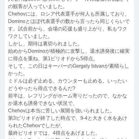
の観客が入っていました。
Chehovには、ロシア代表選手が何人も所属しており、
Dominoとほぼ代表選手の数から言ったら同じくらいで
す。試合前から、会場の応援も盛り上がり、私もワク
ワクしていました。
しかし、期待は裏切られました。
始めからDominoが積極的に攻撃し、退水誘発後に確実
に得点を重ね、第1ピリオドから5得点。
そして、この日はキーパーのGergely Istvanが素晴らし
かった。
ミドルは必ず止める、カウンターも止める。いったい
どうやったら得点できるんだ?
前半は、レフリングがホーム寄りだったので、なかな
か退水も誘発できない状況で、
Chehovは本当に苦しい展開を強いられました。
第3ピリオドが終了した時点で、9-4と大きく水をあけ
られたChehovでしたが、
最終ピリオドでは、4得点をあげました。