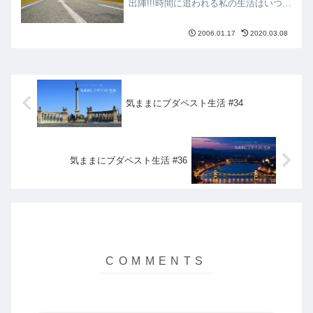
出陣!!!時間に追われる私の生活はいつも
のことだけど、この1ヶ月間は、本当に
充実していた。岐阜県選抜チームのバル
2006.01.17
2020.03.08
セロナ遠征10日間の通訳は、すごく大
変だったし、忙しかっ...
気ままにブダペスト生活 #34
気ままにブダペスト生活 #36