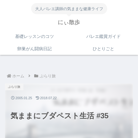
大人バレエ講師の気ままな健康ライフ
にぃ散歩
基礎レッスンのコツ
バレエ鑑賞ガイド
卵巣がん闘病日記
ひとりごと
ホーム
ぶらり旅
ぶらり旅
2005.01.25
2018.07.22
気ままにブダペスト生活 #35