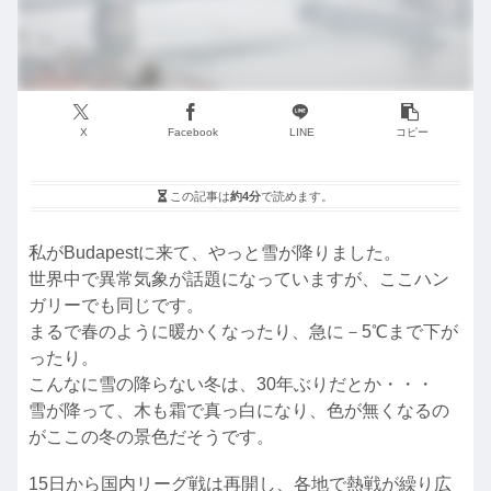
X
Facebook
LINE
コピー
この記事は
約4分
で読めます。
私がBudapestに来て、やっと雪が降りました。
世界中で異常気象が話題になっていますが、ここハン
ガリーでも同じです。
まるで春のように暖かくなったり、急に－5℃まで下が
ったり。
こんなに雪の降らない冬は、30年ぶりだとか・・・
雪が降って、木も霜で真っ白になり、色が無くなるの
がここの冬の景色だそうです。
15日から国内リーグ戦は再開し、各地で熱戦が繰り広