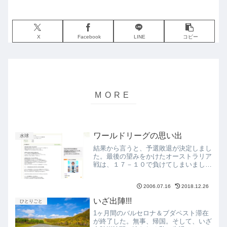
X
Facebook
LINE
コピー
ワールドリーグの思い出
水球
結果から言うと、予選敗退が決定しまし
た。最後の望みをかけたオーストラリア
戦は、１７－１０で負けてしまいまし
た。ふと、去年のワールドリーグを思い
出した。私はブダペストに住んでいたの
2006.07.16
2018.12.26
で、ブダペストで行われたAグループ、
オーストラリア、カナダ、ギ...
いざ出陣!!!
ひとりごと
1ヶ月間のバルセロナ＆ブダペスト滞在
が終了した。無事、帰国。そして、いざ