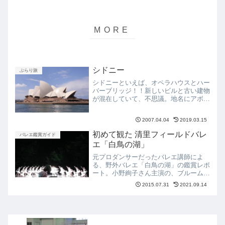
シドニー
ぶらり旅
シドニーといえば、オペラハウスとハー
バーブリッジ！！新しいビルと古い建物
が混在していて、不思議。地名にアボリ
ジニーの言葉がたくさんあって、面白
い。フェリーに乗って、いろいろなとこ
2007.04.04
2019.03.15
ろへ行ってみよう!
初めて観た 清里フィールドバレ
バレエ鑑賞ガイド
エ「白鳥の湖」
元プロダンサーだったバレエ講師によ
る、野外バレエ「白鳥の湖」の鑑賞レポ
ート。小野絢子さん主演の、ブルームー
ンに照らされた森の中のバレエに感動！
2015.07.31
2021.09.14
気軽に観られる清里フィールドバレエ
は、誰もが自由に楽しめるところがオス
スメです。