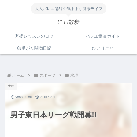
大人バレエ講師の気ままな健康ライフ
にぃ散歩
基礎レッスンのコツ
バレエ鑑賞ガイド
卵巣がん闘病日記
ひとりごと
ホーム
スポーツ
水球
水球
2006.05.08
2018.12.08
男子東日本リーグ戦開幕!!