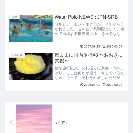
Water Polo NEWS : JPN-SRB
水球
セルビア・モンテネグロが、今年から分
かれました。セルビア共和国として、初
めて出場する世界選手権。それでもな
お、セルビアは世界一の水球チームで
す。予選リーグ最終戦、日本は、セルビ
2007.03.25
2019.03.07
ア共和国と対戦しました。日 本 ：
１、０、０、２＝３セルビア：３...
気ままに国内旅行#8 〜おおきに
ぶらり旅
京都〜
修学旅行以来、久し振りに京都へ!!やっ
ぱり、ここは何かが違う。今までいろん
な国に行って、それぞれ新しい発見があ
った。それと同じように、京都へ来る
2006.03.01
2020.03.08
と、「ここはどこ?私は誰?」と違う国
に来たような感覚になる。日本でありな
がら、日本ではない。いや...
もうすぐ