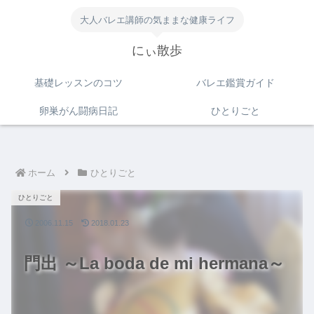
大人バレエ講師の気ままな健康ライフ
にぃ散歩
基礎レッスンのコツ
バレエ鑑賞ガイド
卵巣がん闘病日記
ひとりごと
ホーム
ひとりごと
ひとりごと
2006.11.15
2018.01.23
門出 ～La boda de mi hermana～