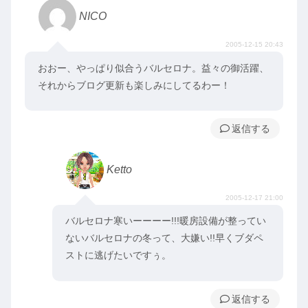
NICO
2005-12-15 20:43
おおー、やっぱり似合うバルセロナ。益々の御活躍、
それからブログ更新も楽しみにしてるわー！
返信
Ketto
2005-12-17 21:00
バルセロナ寒いーーーー!!!暖房設備が整ってい
ないバルセロナの冬って、大嫌い!!早くブダペ
ストに逃げたいですぅ。
返信