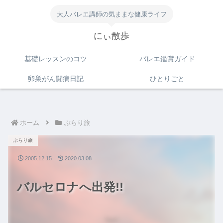
大人バレエ講師の気ままな健康ライフ
にぃ散歩
基礎レッスンのコツ
バレエ鑑賞ガイド
卵巣がん闘病日記
ひとりごと
ホーム
ぶらり旅
ぶらり旅
2005.12.15
2020.03.08
バルセロナへ出発!!