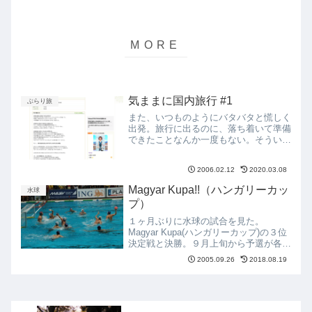
気ままに国内旅行 #1
ぶらり旅
また、いつものようにバタバタと慌しく
出発。旅行に出るのに、落ち着いて準備
できたことなんか一度もない。そういう
ことって、行き先が国内だろうが、海外
だろうが、関係ないらしい。夜行バスで
2006.02.12
2020.03.08
名古屋に到着したのが6:00。あ～もうこ
ういう格安旅行はきっ...
Magyar Kupa!!（ハンガリーカッ
水球
プ）
１ヶ月ぶりに水球の試合を見た。
Magyar Kupa(ハンガリーカップ)の３位
決定戦と決勝。９月上旬から予選が各地
で行われ、その結果、王者Domino-
2005.09.26
2018.08.19
BHSEが３位決定戦へ、決勝は水球の町
Egerと代表選手を揃えたVasasとなっ
た。やっ...