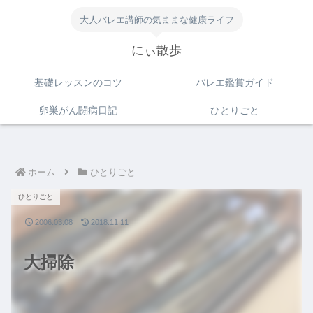
大人バレエ講師の気ままな健康ライフ
にぃ散歩
基礎レッスンのコツ
バレエ鑑賞ガイド
卵巣がん闘病日記
ひとりごと
ホーム
ひとりごと
ひとりごと
2006.03.08
2018.11.11
大掃除