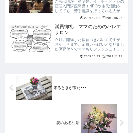
こらぼ講座 第３弾。イ・チ・オ・シの
経理入門講座開講！NPOや市民活動を
してても、苦手意識を持っている人が多
いオカネの管理。まずは１歩 踏み出し
2009.12.01
2019.06.26
てみよう!ということで、今回受講され
た方は、かな～り勇気を振り絞って来て
満員御礼！ママのためのバレエ
大人から始めるバレエ
下さったはず。あなたは、...
サロン
９月に開講した保育つきバレエですが、
おかげさまで、定員いっぱいとなりまし
た保育付きでママもリフレッシュ！ラジ
オ体操から始めるやさしいバレエサロン
2009.10.23
2021.11.12
なお、保育はありませんが、大人のやさ
しいバレエサロンは、まだまだ募集中で
す。毎月第２と第４火曜日...
来るときが来た･･･
花のある生活