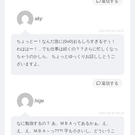
返信
aky
2007-05-02 23:21
ちょっとー！なんだ急に(0o0)おもしろすぎるぞぅ！
わははー！…でも仕事は続くの？？さらに忙しくなっ
ちゃうのかしら。 ちょっとゆっくりお話ししとうご
ざいますよ。
返信
hige
2007-05-02 09:12
なに勉強するの？ あ、ＭＢＡってあるかぁ。え、
え、え、ＭＢＡ～っ???! 字も小さいし。どういうこ