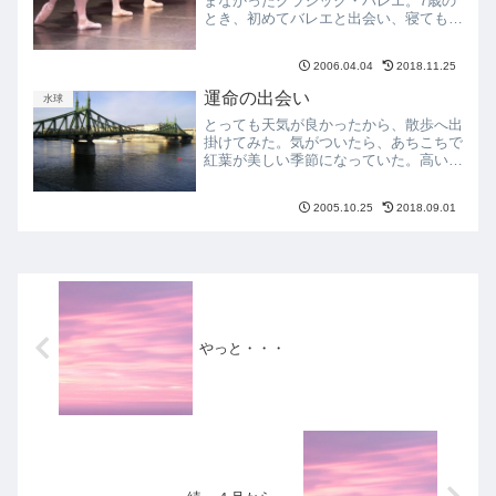
まなかったクラシック・バレエ。7歳の
とき、初めてバレエと出会い、寝ても覚
めてもバレエを愛し、とにかく我武者羅
にバレエダンサーを目指し続けた場所。
2006.04.04
2018.11.25
その舞台は、子供たちのバレエ発表会に
過ぎなかったのだけれど、...
運命の出会い
水球
とっても天気が良かったから、散歩へ出
掛けてみた。気がついたら、あちこちで
紅葉が美しい季節になっていた。高い青
空の下に、見事に黄金色の絨毯が敷き詰
められている公園を見て、ホッとするの
2005.10.25
2018.09.01
はなぜだろう?やっぱり四季折々の風景
を日本で見て、何かを感じ...
やっと・・・