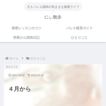
大人バレエ講師の気ままな健康ライフ
にぃ散歩
基礎レッスンのコツ
バレエ鑑賞ガイド
卵巣がん闘病日記
ひとりごと
ホーム
ひとりごと
ひとりごと
2007.05.02
2019.03.21
４月から