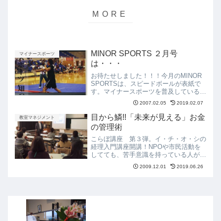
MINOR SPORTS ２月号
マイナースポーツ
は・・・
お待たせしました！！！今月のMINOR
SPORTSは、スピードボールが表紙で
す。マイナースポーツを普及している大
学生の新連載が始まりました！シューズ
2007.02.05
2019.02.07
マニアのスタッフが、マイナースポーツ
選手に推薦するシューズのコーナーも
目から鱗!!「未来が見える」お金
教室マネジメント
START!!キネシ...
の管理術
こらぼ講座 第３弾。イ・チ・オ・シの
経理入門講座開講！NPOや市民活動を
してても、苦手意識を持っている人が多
いオカネの管理。まずは１歩 踏み出し
2009.12.01
2019.06.26
てみよう!ということで、今回受講され
た方は、かな～り勇気を振り絞って来て
下さったはず。あなたは、...