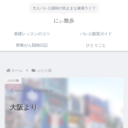
大人バレエ講師の気ままな健康ライフ
にぃ散歩
基礎レッスンのコツ
バレエ鑑賞ガイド
卵巣がん闘病日記
ひとりごと
ホーム
ぶらり旅
ぶらり旅
2007.02.09
2019.02.10
大阪より