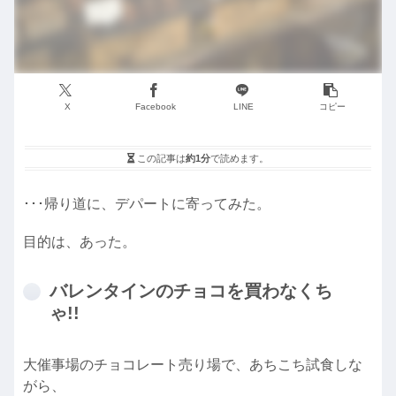
X
Facebook
LINE
コピー
この記事は
約1分
で読めます。
･･･帰り道に、デパートに寄ってみた。
目的は、あった。
バレンタインのチョコを買わなくち
ゃ!!
大催事場のチョコレート売り場で、あちこち試食しな
がら、