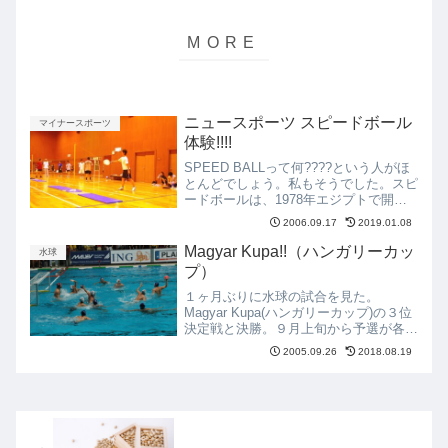
ニュースポーツ スピードボール
マイナースポーツ
体験!!!!
SPEED BALLって何????という人がほ
とんどでしょう。私もそうでした。スピ
ードボールは、1978年エジプトで開発
されたニュースポーツで、元はテニスの
2006.09.17
2019.01.08
ウォーミングアップのために考えられた
もの。いつでも、どこでも、子どもから
Magyar Kupa!!（ハンガリーカッ
水球
大人まで楽し...
プ）
１ヶ月ぶりに水球の試合を見た。
Magyar Kupa(ハンガリーカップ)の３位
決定戦と決勝。９月上旬から予選が各地
で行われ、その結果、王者Domino-
2005.09.26
2018.08.19
BHSEが３位決定戦へ、決勝は水球の町
Egerと代表選手を揃えたVasasとなっ
た。やっ...