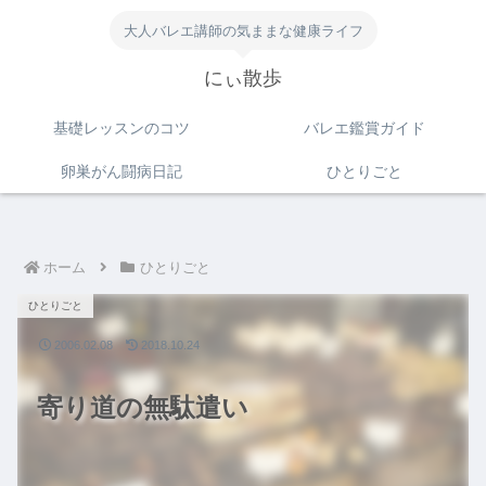
大人バレエ講師の気ままな健康ライフ
にぃ散歩
基礎レッスンのコツ
バレエ鑑賞ガイド
卵巣がん闘病日記
ひとりごと
ホーム
ひとりごと
ひとりごと
2006.02.08
2018.10.24
寄り道の無駄遣い