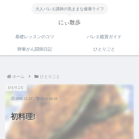
大人バレエ講師の気ままな健康ライフ
にぃ散歩
基礎レッスンのコツ
バレエ鑑賞ガイド
卵巣がん闘病日記
ひとりごと
ホーム
ひとりごと
ひとりごと
2005.11.27
2018.09.19
初料理!