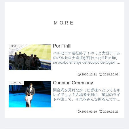
Por Fin!!!
水球
バルセロナ遠征終了！やっと大垣チーム
のバルセロナ遠征が終わった!!-Por fin,
se acabo el viaje del equipo de Ogaki!!
貴重な経験をした選手たち最初は、ホス
トファミリーとどう話したらいいのか分
2005.12.31
2018.10.03
から...
Opening Ceremony
スポーツ
開会式を見れなかった皆様へとってもキ
レイでしょ？入場者全員に、星型のライ
トを渡して、それをみんな振るんです。
そうすると、こーんな感じになります。
そして、皆さんもご存知のイアン・ソー
2007.03.19
2019.02.25
プですよ。オーストラリアのスター選手
として、2001年福岡、...